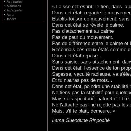
·
Astragales
« Laisse cet esprit, le tien, dans la 
·
Alcarazas
·
A Cappella
Dans cet état, regarde le mouveme
·
Aura
Etablis-toi sur ce mouvement, sans 
·
Inédits
Dans cet état se révèle le calme.
Pas d'attachement au calme
Pas de peur du mouvement.
Pas de différence entre le calme et l
Reconnais ces deux états comme de
Dans cet état repose...
Sans saisie, sans attachement, dans
Dans cet état, l'essence de ton prop
Sagesse, vacuité radieuse, va s'éle
Et tu n'auras pas de mots...
Dans cet état, poindra une stabilité 
Ne tiens pas la stabilité pour quelq
Mais sois spontané, naturel et libre.
Ne t'attache pas, ne rejette pas les
Mais, s'il te plaît, demeure. »
Lama Guendune Rinpoché