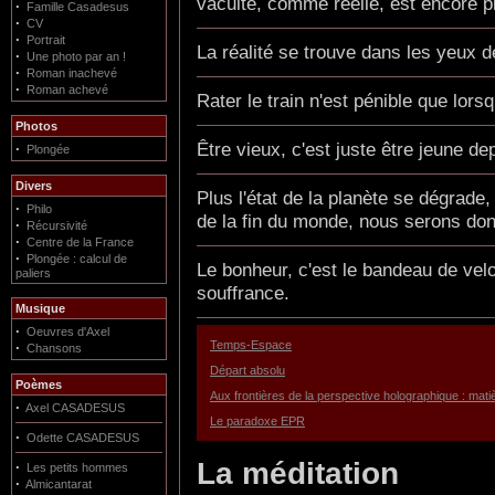
vacuité, comme réelle, est encore p
·
Famille Casadesus
·
CV
·
Portrait
La réalité se trouve dans les yeux d
·
Une photo par an !
·
Roman inachevé
·
Roman achevé
Rater le train n'est pénible que lorsq
Photos
Être vieux, c'est juste être jeune d
·
Plongée
Divers
Plus l'état de la planète se dégrade
·
Philo
de la fin du monde, nous serons do
·
Récursivité
·
Centre de la France
·
Plongée : calcul de
Le bonheur, c'est le bandeau de velo
paliers
souffrance.
Musique
·
Oeuvres d'Axel
Temps-Espace
·
Chansons
Départ absolu
Poèmes
Aux frontières de la perspective holographique : matiè
·
Axel CASADESUS
Le paradoxe EPR
·
Odette CASADESUS
La méditation
·
Les petits hommes
·
Almicantarat