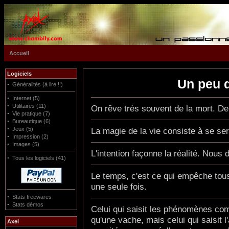
Accueil
Logiciels
Un peu d
·
Généralités (à lire !!)
·
Internet (5)
·
Utilitaires (11)
On rêve très souvent de la mort. De
·
Vie pratique (7)
·
Bureautique (6)
·
Jeux (5)
La magie de la vie consiste à se serv
·
Impression (2)
·
Images (5)
L'intention façonne la réalité. Nou
·
Tous les logiciels (41)
Le temps, c'est ce qui empêche tous
une seule fois.
·
Stats freewares
·
Stats démos
Celui qui saisit les phénomènes com
qu'une vache, mais celui qui saisit
Axel