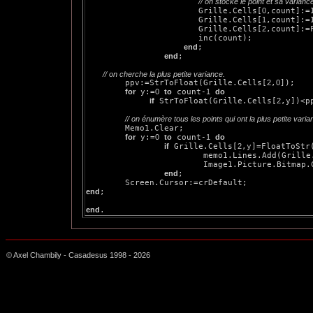
// on stocke le point et sa varianc
                       Grille.Cells[
0
,count]:=I
                       Grille.Cells[
1
,count]:=I
                       Grille.Cells[
2
,count]:=
                       inc(count);

end
;

end
;

        // on cherche la plus petite variance.

        ppv:=StrToFloat(Grille.Cells[
2
,
0
]);   

for
 y:=
0
to
 count-
1
do
if
 StrToFloat(Grille.Cells[
2
,y])<p
// on énumère tous les points qui ont la plus petite vari
        Memo1.Clear;       

for
 y:=
0
to
 count-
1
do
if
 Grille.Cells[
2
,y]=FloatToStr
                        memo1.Lines.Add(Grille
                        Image1.Picture.Bitmap.
end
;

end
;

end
© Axel Chambily - Casadesus 1998 -
2026