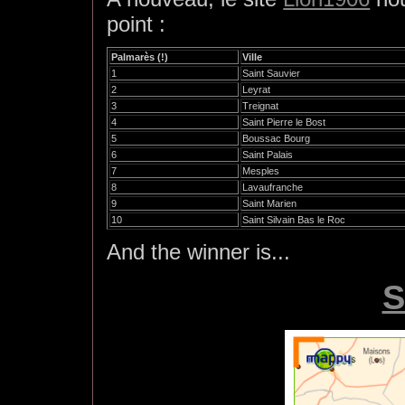
point :
Palmarès (!)
Ville
1
Saint Sauvier
2
Leyrat
3
Treignat
4
Saint Pierre le Bost
5
Boussac Bourg
6
Saint Palais
7
Mesples
8
Lavaufranche
9
Saint Marien
10
Saint Silvain Bas le Roc
And the winner is...
S