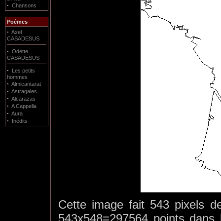
·
Chansons
Poèmes
·
Axel
CASADESUS
·
Odette
CASADESUS
·
Les petits
hommes
·
Almicantarat
·
Astragales
·
Alcarazas
·
A Cappella
·
Aura
·
Inédits
Cette image fait 543 pixels de
543x548=297564 points dans l'