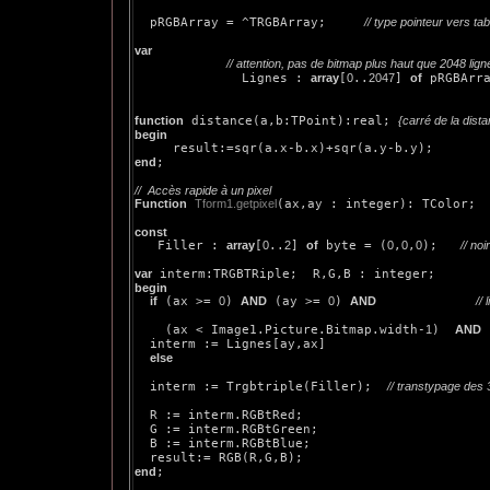
  pRGBArray = ^TRGBArray;     
// type pointeur vers ta
var
// attention, pas de bitmap plus haut que 2048 lign
              Lignes : 
array
[
0
..
2047
] 
of
 pRGBArra
function
 distance(a,b:TPoint):real; 
{carré de la dist
begin
end
;

//  Accès rapide à un pixel
Function
Tform1.getpixel
(ax,ay : integer): TColor;

const

   Filler : 
array
[
0
..
2
] 
of
 byte = (
0
,
0
,
0
);   
// noi
var
begin
if
 (ax >= 
0
) 
AND
 (ay >= 
0
) 
AND
// 
    (ax < Image1.Picture.Bitmap.width-
1
)  
AND
 
  interm := Lignes[ay,ax]

else
  interm := Trgbtriple(Filler);  
// transtypage des 
  R := interm.RGBtRed;  

  G := interm.RGBtGreen;

  B := interm.RGBtBlue;

end
;
