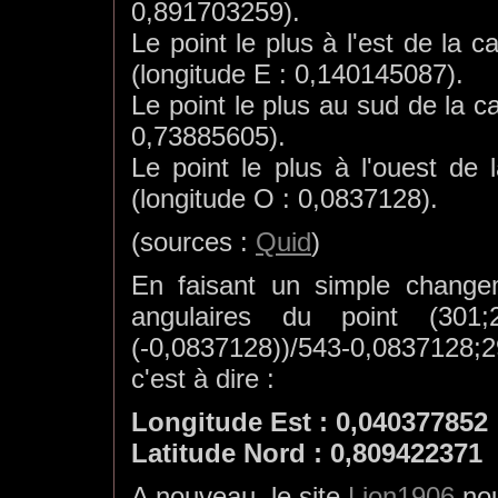
0,891703259).
Le point le plus à l'est de la 
(longitude E : 0,140145087).
Le point le plus au sud de la 
0,73885605).
Le point le plus à l'ouest de 
(longitude O : 0,0837128).
(sources :
Quid
)
En faisant un simple change
angulaires du point (301
(-0,0837128))/543-0,0837128;
c'est à dire :
Longitude Est : 0,040377852
Latitude Nord : 0,809422371
A nouveau, le site
Lion1906
nou