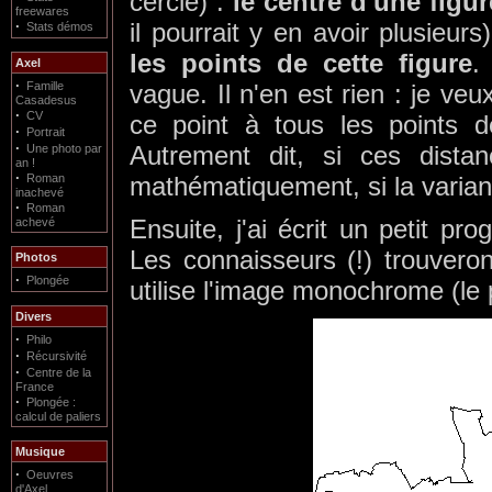
cercle) :
le centre d'une figu
freewares
·
il pourrait y en avoir plusieurs
Stats démos
les points de cette figure
.
Axel
·
Famille
vague. Il n'en est rien : je veu
Casadesus
·
CV
ce point à tous les points de
·
Portrait
·
Autrement dit, si ces dista
Une photo par
an !
·
Roman
mathématiquement, si la varia
inachevé
·
Roman
Ensuite, j'ai écrit un petit p
achevé
Les connaisseurs (!) trouvero
Photos
·
Plongée
utilise l'image monochrome (le 
Divers
·
Philo
·
Récursivité
·
Centre de la
France
·
Plongée :
calcul de paliers
Musique
·
Oeuvres
d'Axel