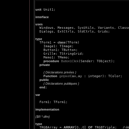
unit
 Unit1;

interface
uses
  Dialogs, ExtCtrls, StdCtrls, Grids;

type

  TForm1 = 
class
(TForm)

    Image1: TImage;

    Button1: TButton;

    Grille: TStringGrid;

    Memo1: TMemo;

procedure
Button1Click
(Sender: TObject);

private
{ Déclarations privées }
Function
getpixel
(ax,ay : integer): TColor;

public
{ Déclarations publiques }
end
;

var
  Form1: TForm1;

implementation
{$R *.dfm}
type

  TRGBArray = 
ARRAY
[
0
..
0
] 
OF
 TRGBTriple;   
// é