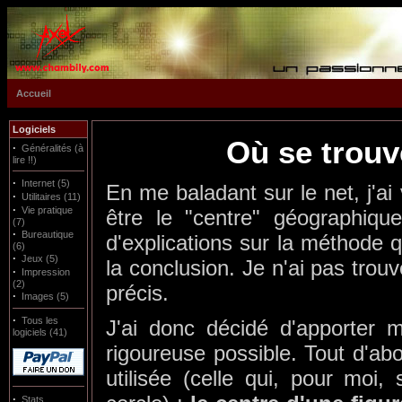
Accueil
Logiciels
Où se trouv
·
Généralités (à
lire !!)
·
Internet (5)
En me baladant sur le net, j'ai 
·
Utilitaires (11)
·
Vie pratique
être le "centre" géographiqu
(7)
·
Bureautique
d'explications sur la méthode q
(6)
·
Jeux (5)
la conclusion. Je n'ai pas trou
·
Impression
(2)
précis.
·
Images (5)
·
Tous les
J'ai donc décidé d'apporter m
logiciels (41)
rigoureuse possible. Tout d'abo
utilisée (celle qui, pour moi,
·
Stats