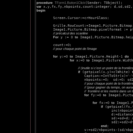
procedure
TForm1.Button1Click
var
begin
        Screen.Cursor:=crHourGlass;

        Grille.RowCount:=Image1.Picture.Bitmap
        Image1.Picture.Bitmap.pixelformat := pf
// précalcul des scanline
For
 y := 
0
to
 Image1.Picture.Bitmap.hei
        count:=
0
;

// pour chaque point de l'image
for
 y:=
0
to
 Image1.Picture.Height-
1
do
for
 x:=
0
to
 Image1.Picture.Widt
// (inutile si c'est un point de la frontièr
if
 (getpixel(x,y)=clWhite) 
                       Caption:=IntToStr(x)+
' - '
                       nbpoints:=
0
;  sd:=
0
; sd
// pour chaque point de la frontièr
// (pour gagner du temps, on aurai
//  frontière et les mettre dans un
for
 fy:=
0
to
 Image1.Pict
for
 fx:=
0
to
 Image1.
if
 (getpixel(fx,
                                    inc(nbpoint
                                    d:=distance
                                    sd:=sd+d; 
                                    sd2:=sd2+d
end
;     

                       v:=sd2/nbpoints-(sd/nbp