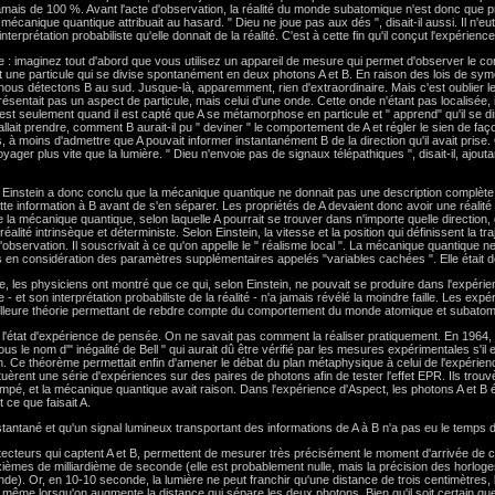
 jamais de 100 %. Avant l'acte d'observation, la réalité du monde subatomique n'est donc que p
 mécanique quantique attribuait au hasard. " Dieu ne joue pas aux dés ", disait-il aussi. Il n'eu
terprétation probabiliste qu'elle donnait de la réalité. C'est à cette fin qu'il conçut l'expérien
e : imaginez tout d'abord que vous utilisez un appareil de mesure qui permet d'observer le c
 une particule qui se divise spontanément en deux photons A et B. En raison des lois de symé
 nous détectons B au sud. Jusque-là, apparemment, rien d'extraordinaire. Mais c'est oublier l
résentait pas un aspect de particule, mais celui d'une onde. Cette onde n'étant pas localisée, i
'est seulement quand il est capté que A se métamorphose en particule et " apprend" qu'il se dir
l allait prendre, comment B aurait-il pu " deviner " le comportement de A et régler le sien de f
à moins d'admettre que A pouvait informer instantanément B de la direction qu'il avait prise. Or,
yager plus vite que la lumière. " Dieu n'envoie pas de signaux télépathiques ", disait-il, ajout
instein a donc conclu que la mécanique quantique ne donnait pas une description complète de l
ette information à B avant de s'en séparer. Les propriétés de A devaient donc avoir une réalité
de la mécanique quantique, selon laquelle A pourrait se trouver dans n'importe quelle direction
éalité intrinsèque et déterministe. Selon Einstein, la vitesse et la position qui définissent la tr
'observation. Il souscrivait à ce qu'on appelle le " réalisme local ". La mécanique quantique n
 pas en considération des paramètres supplémentaires appelés "variables cachées ". Elle était 
pte, les physiciens ont montré que ce qui, selon Einstein, ne pouvait se produire dans l'expéri
- et son interprétation probabiliste de la réalité - n'a jamais révélé la moindre faille. Les exp
meilleure théorie permettant de rebdre compte du comportement du monde atomique et subatom
'état d'expérience de pensée. On ne savait pas comment la réaliser pratiquement. En 1964, 
e nom d'" inégalité de Bell " qui aurait dû être vérifié par les mesures expérimentales s'il e
n. Ce théorème permettait enfin d'amener le débat du plan métaphysique à celui de l'expérienc
uèrent une série d'expériences sur des paires de photons afin de tester l'effet EPR. Ils trouvère
ompé, et la mécanique quantique avait raison. Dans l'expérience d'Aspect, les photons A et B
 ce que faisait A.
tané et qu'un signal lumineux transportant des informations de A à B n'a pas eu le temps d
cteurs qui captent A et B, permettent de mesurer très précisément le moment d'arrivée de c
ixièmes de milliardième de seconde (elle est probablement nulle, mais la précision des horlo
e). Or, en 10-10 seconde, la lumière ne peut franchir qu'une distance de trois centimètres, 
le même lorsqu'on augmente la distance qui sépare les deux photons. Bien qu'il soit certain qu