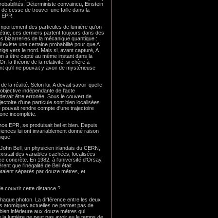
robabilités. Déterministe convaincu, Einstein
t de cesse de trouver une faille dans la
ce EPR.
omportement des particules de lumière qu'on
trie, ces derniers partent toujours dans des
es bizarreries de la mécanique quantique :
l existe une certaine probabilité pour que A
ige vers le nord. Mais si, avant capturé, A
açon à être capté au même instant dans la
 la théorie de la relativité, si chère à
ant qu'il ne pouvait y avoir de mystérieuse
a réalité. Selon lui, A devait savoir quelle
 objective indépendante de l'acte
, devait être erronée. Sous le couvert de
ajectoire d'une particule sont bien localisées
e pouvait rendre compte d'une trajectoire
donc incomplète.
ence EPR, se produisait bel et bien. Depuis
ériences lui ont invariablement donné raison
ique.
John Bell, un physicien irlandais du CERN,
xistait des variables cachées, localisées
e concrète. En 1982, à l'université d'Orsay,
nt que l'inégalité de Bell était
 étaient séparés par douze mètres, et
e couvrir cette distance ?
haque photon. La différence entre les deux
ges atomiques actuelles ne permet pas de
bien inférieure aux douze mètres qui
e la lumière ne peut pas avoir eu le temps de