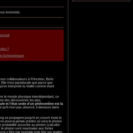
enus immortels.
oucault
zako ?
de Schopenhauer
es collaborateurs à Princeton, Boris
 Elle n'est paradoxale que parce que
u'on interprète la réalité comme étant
dans le monde physique interdépendant, ce
'une des découvertes les plus
ticule et l'état onde d'un phénomène est la
t qu'il n'est pas observé, il demeure dans
ng se propagent jusqu'à en couvrir toute la
 ne pourrai jamais prédire où sera le photon
de probabilité associée au photon (calculée
r le photon sont maximales aux fortes
rra y être par exemple trois fois sur quatre,