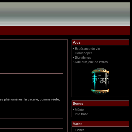
Vous
·
Espérance de vie
·
Horoscopes
·
Biorythmes
·
Aide aux jeux de lettres
 des phénomènes, la vacuité, comme réelle,
Bonus
·
Météo
·
Info trafic
Maths
·
Fiches