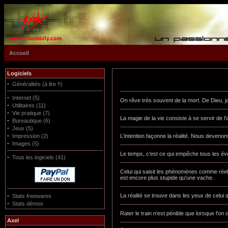
Accueil
Logiciels
·
Généralités (à lire !!)
·
Internet (5)
On rêve très souvent de la mort. De Dieu, j
·
Utilitaires (11)
·
Vie pratique (7)
La magie de la vie consiste à se servir de l'
·
Bureautique (6)
·
Jeux (5)
·
Impression (2)
L'intention façonne la réalité. Nous deven
·
Images (5)
Le temps, c'est ce qui empêche tous les évé
·
Tous les logiciels (41)
Celui qui saisit les phénomènes comme réell
est encore plus stupide qu'une vache.
·
La réalité se trouve dans les yeux de celui 
Stats freewares
·
Stats démos
Rater le train n'est pénible que lorsque l'on 
Axel