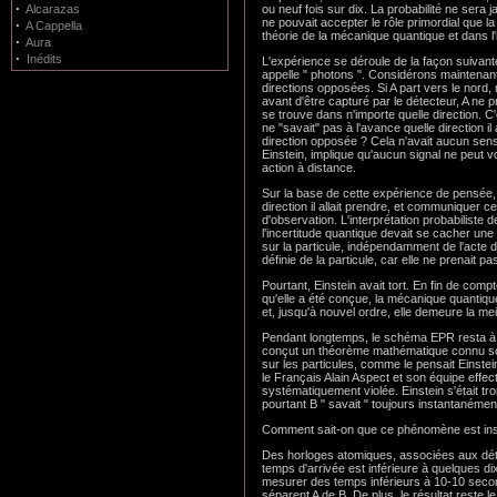
·
ou neuf fois sur dix. La probabilité ne sera
Alcarazas
ne pouvait accepter le rôle primordial que la
·
A Cappella
théorie de la mécanique quantique et dans l'in
·
Aura
·
Inédits
L'expérience se déroule de la façon suivant
appelle " photons ". Considérons maintenant
directions opposées. Si A part vers le nord,
avant d'être capturé par le détecteur, A ne p
se trouve dans n'importe quelle direction. C
ne "savait" pas à l'avance quelle direction i
direction opposée ? Cela n'avait aucun sens, 
Einstein, implique qu'aucun signal ne peut vo
action à distance.
Sur la base de cette expérience de pensée, E
direction il allait prendre, et communiquer c
d'observation. L'interprétation probabiliste 
l'incertitude quantique devait se cacher une r
sur la particule, indépendamment de l'acte d
définie de la particule, car elle ne prenait
Pourtant, Einstein avait tort. En fin de com
qu'elle a été conçue, la mécanique quantique 
et, jusqu'à nouvel ordre, elle demeure la 
Pendant longtemps, le schéma EPR resta à l
conçut un théorème mathématique connu sous l
sur les particules, comme le pensait Einstei
le Français Alain Aspect et son équipe effect
systématiquement violée. Einstein s'était tr
pourtant B " savait " toujours instantanément
Comment sait-on que ce phénomène est instan
Des horloges atomiques, associées aux déte
temps d'arrivée est inférieure à quelques d
mesurer des temps inférieurs à 10-10 second
séparent A de B. De plus, le résultat reste 