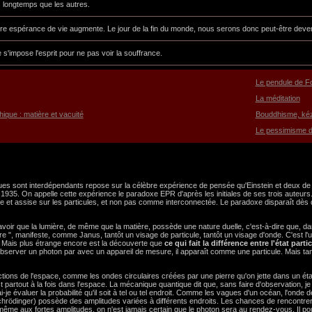
us longtemps que les autres.
notre espérance de vie augmente. Le jour de la fin du monde, nous serons donc peut-être dev
s'impose l'esprit pour ne pas voir la souffrance.
Le pendule de F
La méditation
hique : matière et vacuité
Bouddhisme, ké
Le pessimisme 
 sont interdépendants repose sur la célèbre expérience de pensée qu'Einstein et deux de s
35. On appelle cette expérience le paradoxe EPR d'après les initiales de ses trois auteurs.
e et assise sur les particules, et non pas comme interconnectée. Le paradoxe disparaît dès q
avoir que la lumière, de même que la matière, possède une nature duelle, c'est-à-dire que, 
ière ", manifeste, comme Janus, tantôt un visage de particule, tantôt un visage d'onde. C'est l
 Mais plus étrange encore est la découverte que
ce qui fait la différence entre l'état par
d'observer un photon par avec un appareil de mesure, il apparaît comme une particule. Mais tan
tions de l'espace, comme les ondes circulaires créées par une pierre qu'on jette dans un éta
 partout à la fois dans l'espace. La mécanique quantique dit que, sans faire d'observation, je
je évaluer la probabilité qu'il soit à tel ou tel endroit. Comme les vagues d'un océan, l'onde 
chrödinger) possède des amplitudes variées à différents endroits. Les chances de rencontre
même aux fortes amplitudes, on n'est jamais certain que le photon sera au rendez-vous. Il pou