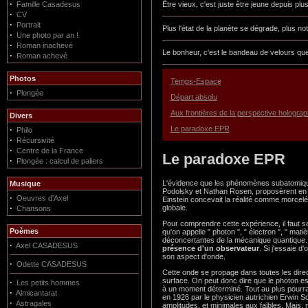
·
Famille Casadesus
Être vieux, c'est juste être jeune depuis pl
·
CV
·
Portrait
Plus l'état de la planète se dégrade, plus 
·
Une photo par an !
·
Roman inachevé
Le bonheur, c'est le bandeau de velours que 
·
Roman achevé
Photos
Temps-Espace
·
Plongée
Départ absolu
Aux frontières de la perspective holograp
Divers
Le paradoxe EPR
·
Philo
·
Récursivité
·
Centre de la France
Le paradoxe EPR
·
Plongée : calcul de paliers
L'évidence que les phénomènes subatomiques
Musique
Podolsky et Nathan Rosen, proposèrent en 19
·
Oeuvres d'Axel
Einstein concevait la réalité comme morcelé
·
globale.
Chansons
Pour comprendre cette expérience, il faut s
Poèmes
qu'on appelle " photon ", " électron ", " mat
déconcertantes de la mécanique quantique.
·
Axel CASADESUS
présence d'un observateur
. Si j'essaie 
son aspect d'onde.
·
Odette CASADESUS
Cette onde se propage dans toutes les direc
surface. On peut donc dire que le photon est
·
Les petits hommes
à un moment déterminé. Tout au plus pourrai-
·
Almicantarat
en 1926 par le physicien autrichien Erwin S
·
Astragales
amplitudes, et minimales aux faibles. Mais, 