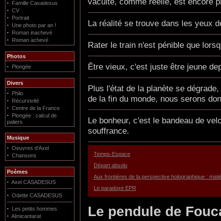
vacuité, comme réelle, est encore p
·
Famille Casadesus
·
CV
·
Portrait
La réalité se trouve dans les yeux d
·
Une photo par an !
·
Roman inachevé
·
Roman achevé
Rater le train n'est pénible que lorsq
Photos
Être vieux, c'est juste être jeune d
·
Plongée
Divers
Plus l'état de la planète se dégrade
·
Philo
de la fin du monde, nous serons do
·
Récursivité
·
Centre de la France
·
Plongée : calcul de
Le bonheur, c'est le bandeau de velo
paliers
souffrance.
Musique
·
Oeuvres d'Axel
Temps-Espace
·
Chansons
Départ absolu
Poèmes
Aux frontières de la perspective holographique : matiè
·
Axel CASADESUS
Le paradoxe EPR
·
Odette CASADESUS
Le pendule de Fouc
·
Les petits hommes
·
Almicantarat