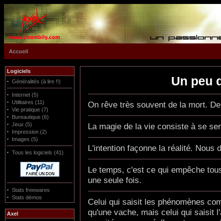
Accueil
Logiciels
Un peu d
·
Généralités (à lire !!)
·
Internet (5)
·
Utilitaires (11)
On rêve très souvent de la mort. De
·
Vie pratique (7)
·
Bureautique (6)
·
Jeux (5)
La magie de la vie consiste à se serv
·
Impression (2)
·
Images (5)
L'intention façonne la réalité. Nou
·
Tous les logiciels (41)
Le temps, c'est ce qui empêche tous
une seule fois.
·
Stats freewares
·
Stats démos
Celui qui saisit les phénomènes com
qu'une vache, mais celui qui saisit
Axel