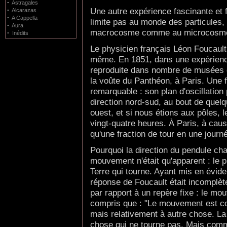
·
Astragales
Une autre expérience fascinante et
·
Alcarazas
·
A Cappella
limite pas au monde des particules, m
·
Aura
macrocosme comme au microcosme. C
·
Inédits
Le physicien français Léon Foucault 
même. En 1851, dans une expérience
reproduite dans nombre de musées d
la voûte du Panthéon, à Paris. Une 
remarquable : son plan d'oscillation 
direction nord-sud, au bout de quelqu
ouest, et si nous étions aux pôles, 
vingt-quatre heures. À Paris, à cause
qu'une fraction de tour en une journ
Pourquoi la direction du pendule cha
mouvement n'était qu'apparent : le pl
Terre qui tourne. Ayant mis en évidenc
réponse de Foucault était incomplèt
par rapport à un repère fixe : le mo
compris que : "Le mouvement est co
mais relativement à autre chose. La 
chose qui ne tourne pas. Mais comm