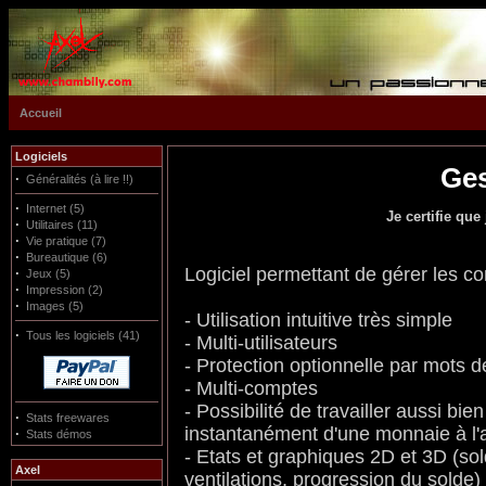
Accueil
Logiciels
Ge
·
Généralités (à lire !!)
·
Internet (5)
Je certifie que 
·
Utilitaires (11)
·
Vie pratique (7)
·
Bureautique (6)
Logiciel permettant de gérer les c
·
Jeux (5)
·
Impression (2)
·
Images (5)
- Utilisation intuitive très simple
·
Tous les logiciels (41)
- Multi-utilisateurs
- Protection optionnelle par mots 
- Multi-comptes
- Possibilité de travailler aussi bi
·
Stats freewares
instantanément d'une monnaie à l'
·
Stats démos
- Etats et graphiques 2D et 3D (so
Axel
ventilations, progression du solde)