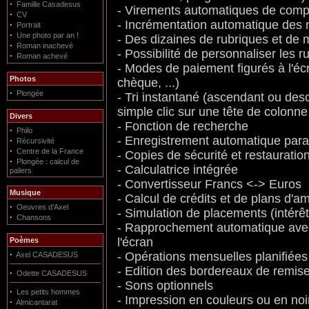
·
Famille Casadesus
- Virements automatiques de comp
·
CV
- Incrémentation automatique des
·
Portrait
·
Une photo par an !
- Des dizaines de rubriques et de
·
Roman inachevé
- Possibilité de personnaliser les
·
Roman achevé
- Modes de paiement figurés à l'écr
Photos
chèque, ...)
·
Plongée
- Tri instantané (ascendant ou desc
simple clic sur une tête de colonne
Divers
- Fonction de recherche
·
Philo
- Enregistrement automatique par
·
Récursivité
·
Centre de la France
- Copies de sécurité et restaurati
·
Plongée : calcul de
- Calculatrice intégrée
paliers
- Convertisseur Francs <-> Euros
Musique
- Calcul de crédits et de plans d'a
·
Oeuvres d'Axel
- Simulation de placements (intérê
·
Chansons
- Rapprochement automatique avec 
l'écran
Poèmes
·
- Opérations mensuelles planifiée
Axel CASADESUS
- Edition des bordereaux de remis
·
Odette CASADESUS
- Sons optionnels
·
Les petits hommes
- Impression en couleurs ou en noi
·
Almicantarat