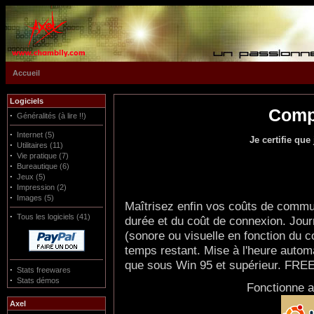
Accueil
Logiciels
Compt
·
Généralités (à lire !!)
·
Internet (5)
Je certifie que 
·
Utilitaires (11)
·
Vie pratique (7)
·
Bureautique (6)
·
Jeux (5)
·
Impression (2)
·
Images (5)
Maîtrisez enfin vos coûts de commun
·
Tous les logiciels (41)
durée et du coût de connexion. Jou
(sonore ou visuelle en fonction du co
temps restant. Mise à l'heure automa
que sous Win 95 et supérieur. FR
·
Stats freewares
·
Stats démos
Fonctionne a
Axel