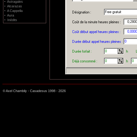
·
Astragales
·
Alcarazas
·
A Cappella
·
Aura
·
Inédits
© Axel Chambily - Casadesus 1998 -
2026