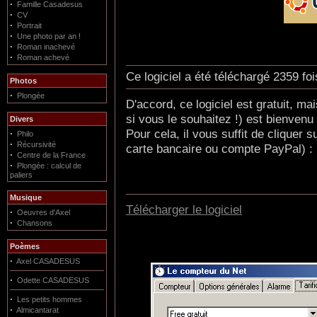
·
Famille Casadesus
·
CV
·
Portrait
·
Une photo par an !
·
Roman inachevé
·
Roman achevé
Ce logiciel a été téléchargé 2359 f
Photos
·
Plongée
D'accord, ce logiciel est gratuit, m
si vous le souhaitez !) est bienvenu
Divers
Pour cela, il vous suffit de cliquer
·
Philo
·
Récursivité
carte bancaire ou compte PayPal) :
·
Centre de la France
·
Plongée : calcul de
paliers
Musique
Télécharger le logiciel
·
Oeuvres d'Axel
·
Chansons
Poèmes
·
Axel CASADESUS
·
Odette CASADESUS
·
Les petits hommes
·
Almicantarat