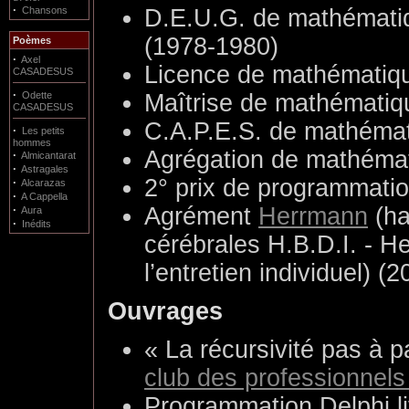
·
Chansons
D.E.U.G. de mathématiqu
(1978-1980)
Poèmes
·
Axel
Licence de mathématique
CASADESUS
·
Odette
Maîtrise de mathématique
CASADESUS
C.A.P.E.S. de mathémati
·
Les petits
hommes
Agrégation de mathémat
·
Almicantarat
·
Astragales
2° prix de programmatio
·
Alcarazas
·
A Cappella
·
Agrément
Herrmann
(hab
Aura
·
Inédits
cérébrales H.B.D.I. - 
l’entretien individuel) (2
Ouvrages
« La récursivité pas à 
club des professionnels 
Programmation Delphi li