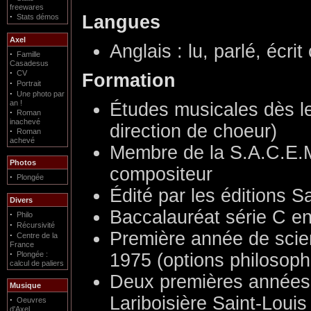
freewares
·
Langues
Stats démos
Axel
Anglais : lu, parlé, écr
·
Famille
Casadesus
·
CV
Formation
·
Portrait
·
Une photo par
an !
Études musicales dès le
·
Roman
inachevé
direction de choeur)
·
Roman
achevé
Membre de la S.A.C.E.M
Photos
compositeur
·
Plongée
Édité par les éditions S
Divers
Baccalauréat série C en
·
Philo
·
Récursivité
Première année de scie
·
Centre de la
France
·
Plongée :
1975 (options philosophi
calcul de paliers
Deux premières années 
Musique
Lariboisière Saint-Loui
·
Oeuvres
d'Axel