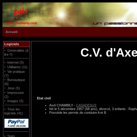
Accueil
Logiciels
C.V. d'A
·
Généralités (à
lire !!)
·
Internet (5)
·
Utilitaires (11)
·
Vie pratique
(7)
·
Bureautique
(6)
·
Jeux (5)
·
Impression
(2)
Etat civil
·
Images (5)
Axel CHAMBILY -
CASADESUS
·
Né le 5 décembre 1957 (
68 ans), divorcé, 3 enfants : Rapha
Tous les
Possède les permis de conduire A et B
logiciels (41)
·
Stats