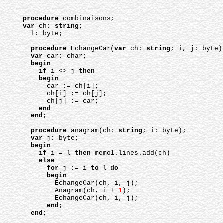
procedure
 combinaisons;
var
 ch: 
string
;
l: byte;
procedure
 EchangeCar(
var
 ch: 
string
; i, j: byte)
var
 car: char;
begin
if
 i <> j 
then
begin
car := ch[i];
ch[i] := ch[j];
ch[j] := car;
end
end
;
procedure
 anagram(ch: 
string
; i: byte);
var
 j: byte;
begin
if
 i = l 
then
 memo1.lines.add(ch)
else
for
 j := i 
to
 l 
do
begin
EchangeCar(ch, i, j);
Anagram(ch, i + 
1
);
EchangeCar(ch, i, j);
end
;
end
;