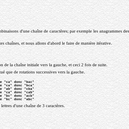
binaisons d'une chaîne de caractères; par exemple les anagrammes des l
 chaînes, et nous allons d'abord le faire de manière itérative.
de la chaîne initiale vers la gauche, et ceci 2 fois de suite.
tué que de rotations successives vers la gauche.
e "ca" donc "bac"
e "ca" donc "bca"
e "ab" donc "cba"
e "ca" donc "cab"
e "bc" donc "acb"
e "bc" donc "abc"
lettres d'une chaîne de 3 caractères.