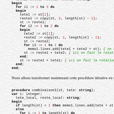
begin
for
 i1 := 
1
to
3
do
begin
tete1 := st[
1
];
reste1 := copy(st, 
2
, length(st) - 
1
);
st := reste1;
for
 i2 := 
1
to
2
do
begin
tete2 := st[
1
];
reste2 := copy(st, 
2
, length(st) - 
1
);
st := reste2;
for
 i3 := 
1
to
1
do
memo1.lines.add(tete1 + tete2 + st); 
{ on 
st := reste2 + tete2; 
{ ici on fait la rotat
end
;
st := reste1 + tete1; 
{ ici on fait la rotatio
end
;
end
;
Nous allons transformer maintenant cette procédure itérative en u
procedure
 combinaison1(st, tete: 
string
);
var
 i: integer;
tete_local, reste_local: 
string
;
begin
if
 length(st) = 
1
then
 memo1.lines.add(tete + st
else
for
 i := 
1
to
 length(st) 
do