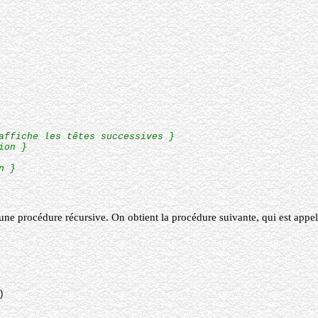
affiche les têtes successives }
ion }
n }
ne procédure récursive. On obtient la procédure suivante, qui est appelée
)