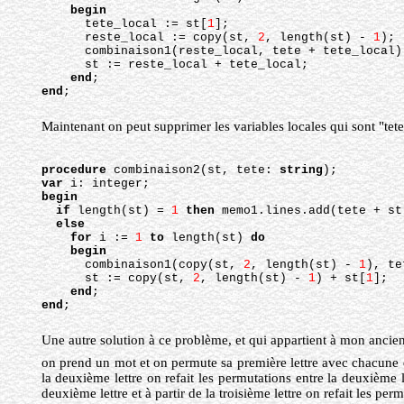
begin
tete_local := st[
1
];
reste_local := copy(st, 
2
, length(st) - 
1
);
combinaison1(reste_local, tete + tete_local)
st := reste_local + tete_local;
end
;
end
;
Maintenant on peut supprimer les variables locales qui sont "tete_
procedure
 combinaison2(st, tete: 
string
);
var
 i: integer;
begin
if
 length(st) = 
1
then
 memo1.lines.add(tete + st
else
for
 i := 
1
to
 length(st) 
do
begin
combinaison1(copy(st, 
2
, length(st) - 
1
), te
st := copy(st, 
2
, length(st) - 
1
) + st[
1
];
end
;
end
;
Une autre solution à ce problème, et qui appartient à mon ancien 
on prend un mot et on permute sa première lettre avec chacune d
la deuxième lettre on refait les permutations entre la deuxième 
deuxième lettre et à partir de la troisième lettre on refait les permu