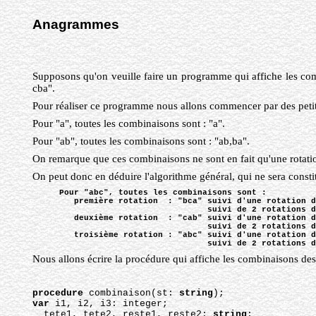
Anagrammes
Supposons qu'on veuille faire un programme qui affiche les com
cba".
Pour réaliser ce programme nous allons commencer par des petites
Pour "a", toutes les combinaisons sont : "a".
Pour "ab", toutes les combinaisons sont : "ab,ba".
On remarque que ces combinaisons ne sont en fait qu'une rotation 
On peut donc en déduire l'algorithme général, qui ne sera consti
Pour "abc", toutes les combinaisons sont :
première rotation
: "bca" suivi d'une rotation d
suivi de 2 rotations d
deuxième rotation
: "cab" suivi d'une rotation d
suivi de 2 rotations d
troisième rotation : "abc" suivi d'une rotation d
suivi de 2 rotations d
Nous allons écrire la procédure qui affiche les combinaisons des 
procedure
 combinaison(st: 
string
);
var
 i1, i2, i3: integer;
tete1, tete2, reste1, reste2: 
string
;